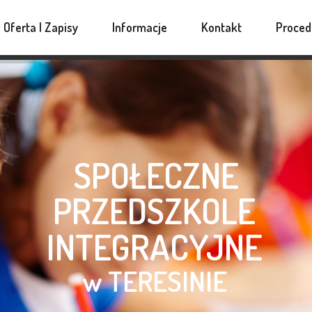
na nasz
nowy fanpage na FB!
| Zapisy do przedszkola tr
Oferta I Zapisy
Informacje
Kontakt
Proced