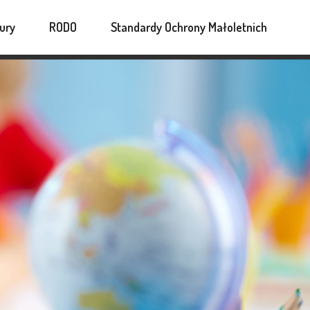
wają cały rok. Czekamy! :)
ury
RODO
Standardy Ochrony Małoletnich