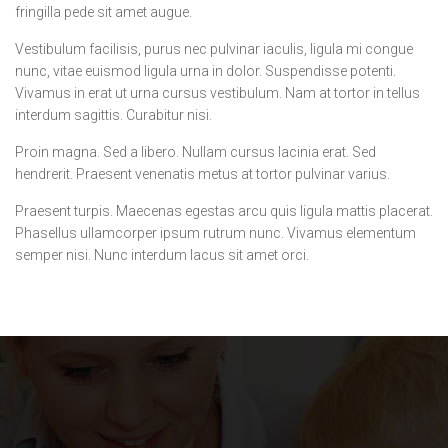
fringilla pede sit amet augue.
Vestibulum facilisis, purus nec pulvinar iaculis, ligula mi congue
nunc, vitae euismod ligula urna in dolor. Suspendisse potenti.
Vivamus in erat ut urna cursus vestibulum. Nam at tortor in tellus
interdum sagittis. Curabitur nisi.
Proin magna. Sed a libero. Nullam cursus lacinia erat. Sed
hendrerit. Praesent venenatis metus at tortor pulvinar varius.
Praesent turpis. Maecenas egestas arcu quis ligula mattis placerat.
Phasellus ullamcorper ipsum rutrum nunc. Vivamus elementum
semper nisi. Nunc interdum lacus sit amet orci.