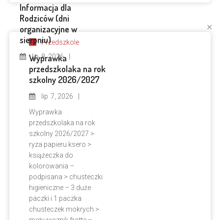
Informacja dla
Rodziców (dni
✕
organizacyjne w
sierpniu)
Przedszkole
Wyprawka
lip
8, 2026
przedszkolaka na rok
szkolny 2026/2027
lip
7, 2026
Wyprawka
przedszkolaka na rok
szkolny 2026/2027 >
ryza papieru ksero >
książeczka do
kolorowania –
podpisana > chusteczki
higieniczne – 3 duże
paczki i 1 paczka
chusteczek mokrych >