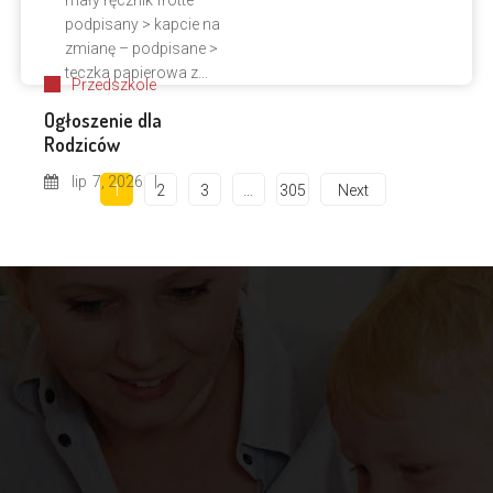
mały ręcznik frotte –
podpisany > kapcie na
zmianę – podpisane >
teczka papierowa z...
Przedszkole
Ogłoszenie dla
Rodziców
lip
7, 2026
1
2
3
…
305
Next