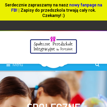
Serdecznie zapraszamy na nasz
nowy fanpage na
FB!
| Zapisy do przedszkola trwają cały rok.
Czekamy! :)
Menu
404 page
About Us
Aktualności
Blog – Full Width