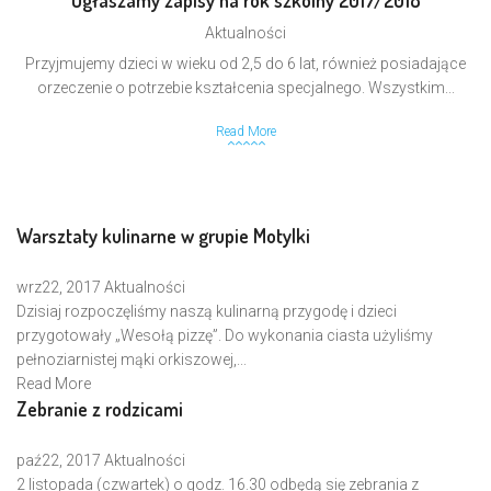
Ogłaszamy zapisy na rok szkolny 2017/2018
Aktualności
Przyjmujemy dzieci w wieku od 2,5 do 6 lat, również posiadające
orzeczenie o potrzebie kształcenia specjalnego. Wszystkim...
Read More
Warsztaty kulinarne w grupie Motylki
wrz
22, 2017
Aktualności
Dzisiaj rozpoczęliśmy naszą kulinarną przygodę i dzieci
przygotowały „Wesołą pizzę”. Do wykonania ciasta użyliśmy
pełnoziarnistej mąki orkiszowej,...
Read More
Zebranie z rodzicami
paź
22, 2017
Aktualności
2 listopada (czwartek) o godz. 16.30 odbędą się zebrania z