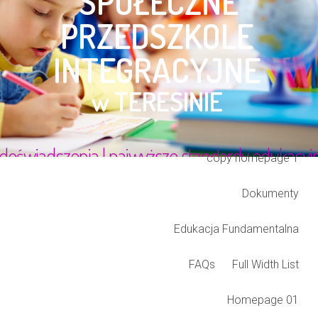
Blog Listing
Cart
Checkout
Class Grid
Class TimeLine
Classes
Coming soon
copy homepage 1
Dokumenty
Edukacja Fundamentalna
FAQs
Full Width List
Homepage 01