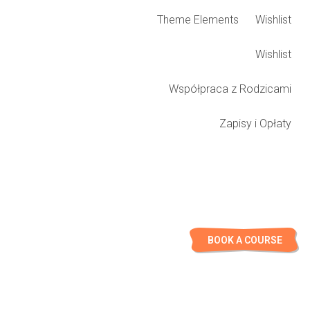
Theme Elements
Wishlist
Wishlist
Współpraca z Rodzicami
Zapisy i Opłaty
Select educational or entertaining course,
time and teacher for your children.
BOOK A COURSE