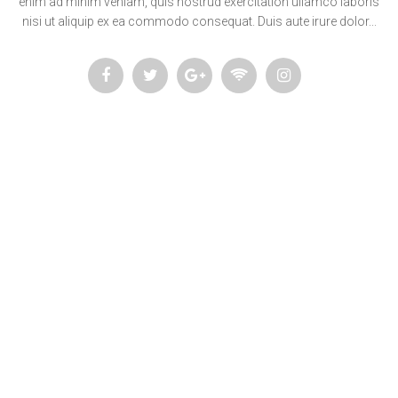
enim ad minim veniam, quis nostrud exercitation ullamco laboris
nisi ut aliquip ex ea commodo consequat. Duis aute irure dolor...
Lorem ipsum dolor sit amet, consectetur adipisicing elit, sed do
eiusmod tempor incididunt ut labore et dolore magna aliqua. Ut enim ad
minim veniam, quis nostrud exercitation ullamco laboris nisi ut aliquip.