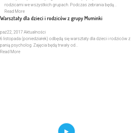
rodzicami we wszystkich grupach. Podczas zebrania będą...
Read More
Warsztaty dla dzieci i rodziców z grupy Muminki
paź
22, 2017
Aktualności
6 listopada (poniedziałek) odbędą się warsztaty dla dzieci i rodziców z
panią psycholog. Zajęcia będą trwały od...
Read More
ARE YOU READY TO LOVE PRESCHOOL
WORDPRESS THEME
LAUNCH YOUR START NOW