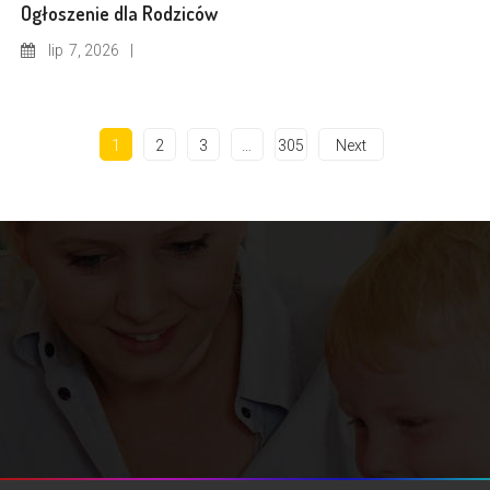
Ogłoszenie dla Rodziców
lip
7, 2026
1
2
3
…
305
Next