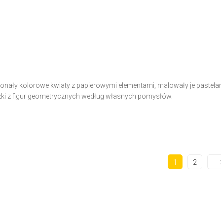
onały kolorowe kwiaty z papierowymi elementami, malowały je pastelam
zki z figur geometrycznych według własnych pomysłów.
1
2