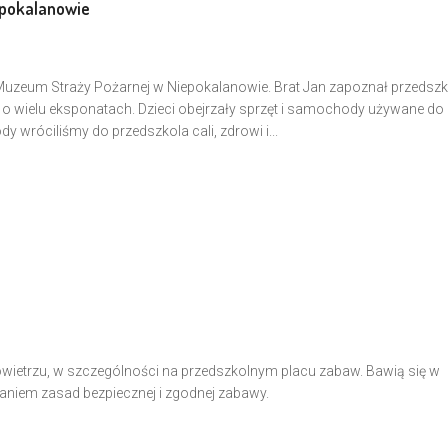
epokalanowie
do Muzeum Straży Pożarnej w Niepokalanowie. Brat Jan zapoznał przeds
o wielu eksponatach. Dzieci obejrzały sprzęt i samochody używane do
y wróciliśmy do przedszkola cali, zdrowi i...
owietrzu, w szczególności na przedszkolnym placu zabaw. Bawią się w
aniem zasad bezpiecznej i zgodnej zabawy.