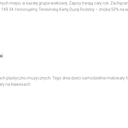
ch miejsc w każdej grupie wiekowej. Zapisy trwają cały rok. Zachęc
86 149 34. Honorujemy Teresińską Kartę Dużej Rodziny – zniżka 50% na 
ki
ęciach plastyczno-muzycznych. Tego dnia dzieci samodzielnie malowały 
rały na klawesach.