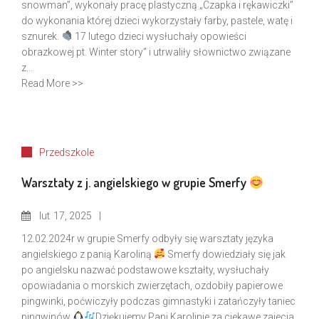
snowman”, wykonały pracę plastyczną „Czapka i rękawiczki”
do wykonania której dzieci wykorzystały farby, pastele, watę i
sznurek.
17 lutego dzieci wysłuchały opowieści
obrazkowej pt. Winter story” i utrwaliły słownictwo związane
z...
Read More >>
Przedszkole
Warsztaty z j. angielskiego w grupie Smerfy
lut
17, 2025
12.02.2024r w grupie Smerfy odbyły się warsztaty języka
angielskiego z panią Karoliną
Smerfy dowiedziały się jak
po angielsku nazwać podstawowe kształty, wysłuchały
opowiadania o morskich zwierzętach, ozdobiły papierowe
pingwinki, poćwiczyły podczas gimnastyki i zatańczyły taniec
pingwinów
Dziękujemy Pani Karolinie za ciekawe zajecia