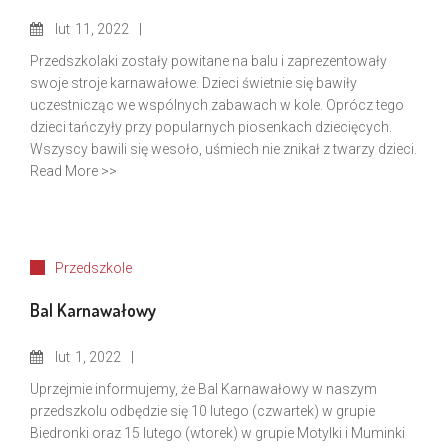
lut
11, 2022
Przedszkolaki zostały powitane na balu i zaprezentowały
swoje stroje karnawałowe. Dzieci świetnie się bawiły
uczestnicząc we wspólnych zabawach w kole. Oprócz tego
dzieci tańczyły przy popularnych piosenkach dziecięcych.
Wszyscy bawili się wesoło, uśmiech nie znikał z twarzy dzieci.
Read More >>
Przedszkole
Bal Karnawałowy
lut
1, 2022
Uprzejmie informujemy, że Bal Karnawałowy w naszym
przedszkolu odbędzie się 10 lutego (czwartek) w grupie
Biedronki oraz 15 lutego (wtorek) w grupie Motylki i Muminki