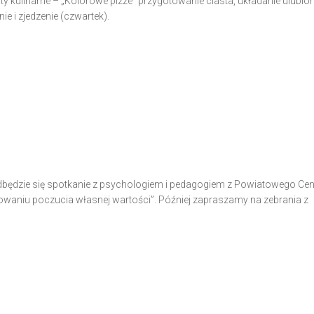
aty kulinarne – „Kolorowe pizze” przygotowanie ciasta, układanie ulubio
e i zjedzenie (czwartek).
dbędzie się spotkanie z psychologiem i pedagogiem z Powiatowego Ce
aniu poczucia własnej wartości”. Później zapraszamy na zebrania z