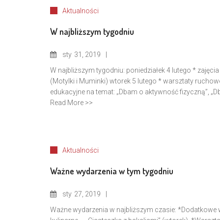
Aktualności
W najbliższym tygodniu
sty
31, 2019
W najbliższym tygodniu: poniedziałek 4 lutego * zajęcia
(Motylki i Muminki) wtorek 5 lutego * warsztaty rucho
edukacyjne na temat: „Dbam o aktywność fizyczną”, „D
Read More >>
Aktualności
Ważne wydarzenia w tym tygodniu
sty
27, 2019
Ważne wydarzenia w najbliższym czasie: *Dodatkowe war