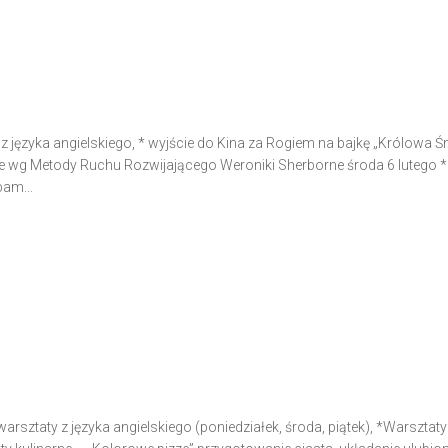
 z języka angielskiego, * wyjście do Kina za Rogiem na bajkę „Królowa Ś
we wg Metody Ruchu Rozwijającego Weroniki Sherborne środa 6 lutego *
bam...
sztaty z języka angielskiego (poniedziałek, środa, piątek), *Warsztaty