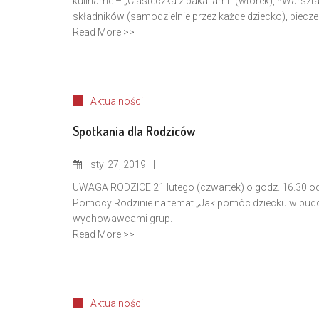
kulinarne – „Ciasteczka z bakaliami” (wtorek), *Warszt
składników (samodzielnie przez każde dziecko), pieczeni
Read More >>
Aktualności
Spotkania dla Rodziców
sty
27, 2019
UWAGA RODZICE 21 lutego (czwartek) o godz. 16.30 o
Pomocy Rodzinie na temat „Jak pomóc dziecku w budow
wychowawcami grup.
Read More >>
Aktualności