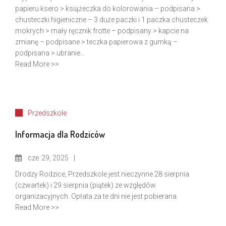
papieru ksero > książeczka do kolorowania – podpisana >
chusteczki higieniczne – 3 duże paczki i 1 paczka chusteczek
mokrych > mały ręcznik frotte – podpisany > kapcie na
zmianę – podpisane > teczka papierowa z gumką –
podpisana > ubranie...
Read More >>
Przedszkole
Informacja dla Rodziców
cze
29, 2025
Drodzy Rodzice, Przedszkole jest nieczynne 28 sierpnia
(czwartek) i 29 sierpnia (piątek) ze względów
organizacyjnych. Opłata za te dni nie jest pobierana.
Read More >>