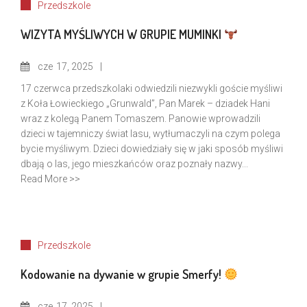
Przedszkole
WIZYTA MYŚLIWYCH W GRUPIE MUMINKI
cze
17, 2025
17 czerwca przedszkolaki odwiedzili niezwykli goście myśliwi
z Koła Łowieckiego „Grunwald”, Pan Marek – dziadek Hani
wraz z kolegą Panem Tomaszem. Panowie wprowadzili
dzieci w tajemniczy świat lasu, wytłumaczyli na czym polega
bycie myśliwym. Dzieci dowiedziały się w jaki sposób myśliwi
dbają o las, jego mieszkańców oraz poznały nazwy...
Read More >>
Przedszkole
Kodowanie na dywanie w grupie Smerfy!
cze
17, 2025