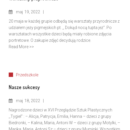
maj
19, 2022
20 maja w każdej grupie odbędą się warsztaty przyrodnicze z
udziałem jeży pigmejskich pt. ,, Dokąd nocą tupta jeż”. Po
warsztatach wszystkie dzieci będą miały robione zdjęcia
portretowe. O zakupie zdjęć decydują rodzice.
Read More >>
Przedszkole
Nasze sukcesy
maj
18, 2022
Nagrodzone dzieci w XVI Przeglądzie Sztuk Plastycznych
,,Tygiel” : – Alicja, Patrycja, Emilia, Hanna – dzieci z grupy
Biedronki, – Kalina, Maria, Antoni W – dzieci z grupy Motylki, –
Marika, Maria, Antoni Sz – dzieci z grupy Muminki. Wszystkim