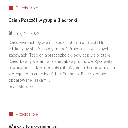
Przedszkole
Dzień Pszczół w grupie Biedronki
maj
23, 2022
Dzieci wysłuchały wiersz o pszczołach i obejrzały film
edukacyjny pt. ,,Pszczoły i miód”. Brały udział w licznych
zabawach. Tego dnia przedszkolaki odwiedziły bibliotekę.
Dzieci bawiły się tam w różne zabawy ruchowe. Rysowały
również po śladzie pszczoły i ula. Wysłuchały opowiadania,
którego bohaterem był Kubuś Puchatek. Dzieci zostały
obdarowane lizakami...
Read More >>
Przedszkole
Warsztaty przyrodnicze