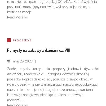
roku dzieci czerpać mogą z sekcji OGLĄDAJ. Kubuś wyjaśnia i
prezentuje otaczający nas świat, wykorzystując do tego
krótkie animacje.
Read More >>
Przedszkole
Pomysły na zabawy z dziećmi cz. VIII
maj
28, 2020
Zachęcamy do skorzystania z propozycji zabaw i aktywności
dla dzieci: „Tańce w kole” – przygotuj dowolną skoczną
piosenkę. Poproś dziecko, aby poruszało się po okręgu w
rytm piosenki – najpierw maszerując, następnie podskakując
naprzemiennie na jednej i drugiej nodze, unosząc ramiona i
klaszcząc nad głową, skacząc krokiem dostawnym
(bokiem)....
Read More >>