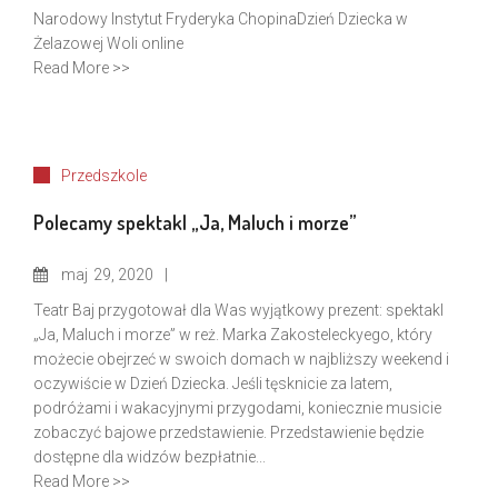
Narodowy Instytut Fryderyka Chopina‎Dzień Dziecka w
Żelazowej Woli online
Read More >>
Przedszkole
Polecamy spektakl „Ja, Maluch i morze”
maj
29, 2020
Teatr Baj przygotował dla Was wyjątkowy prezent: spektakl
„Ja, Maluch i morze” w reż. Marka Zakosteleckyego, który
możecie obejrzeć w swoich domach w najbliższy weekend i
oczywiście w Dzień Dziecka. Jeśli tęsknicie za latem,
podróżami i wakacyjnymi przygodami, koniecznie musicie
zobaczyć bajowe przedstawienie. Przedstawienie będzie
dostępne dla widzów bezpłatnie...
Read More >>