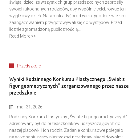
święta, dzieci ze wszystkich grup przedszkolnych zaprosiły
swoich ukochanych rodziców, aby wspólnie celebrować ten
wyjątkowy dzień. Nasi mali artyści od wielu tygodni z wielkim
zaangażowaniem przygotowywali się do występów. Przed
licznie zgromadzoną publicznością...
Read More >>
Przedszkole
Wyniki Rodzinnego Konkursu Plastycznego „Świat z
figur geometrycznych” zorganizowanego przez nasze
przedszkole
maj
31, 2026
Rodzinny Konkurs Plastyczny „Świat z figur geometrycznych”
adresowany był do przedszkolaków uczęszczających do
naszej placówki i ich rodzin. Zadanie konkursowe polegało
na wykonaniu pracy plastycznej przedstawiającej dowolny