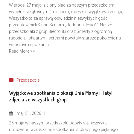
W środę, 27 maja, zielony plac za naszym przedszkolem
wypełnił się głośnym śmiechem, muzyką i wyjątkową energią.
Wszystko to za sprawą odwiedzin niezwykłych gości –
przedstawicieli Klubu Seniora „Radosna Jesień”. Nasze
przedszkolaki z grup Biedronki oraz Smerfy z ogromną
radością i otwartymi sercami powitały starsze pokolenie na
wspólnym spotkaniu...
Read More >>
Przedszkole
Wyjątkowe spotkania z okazji Dnia Mamy i Taty!
zdjęcia ze wszystkich grup
maj
31, 2026
25 maja w naszym przedszkolu odbyły się niezwykle
uroczyste i wzruszające spotkania. Z okazji tego pięknego