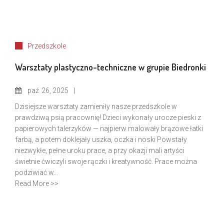
Przedszkole
Warsztaty plastyczno-techniczne w grupie Biedronki
paź
26, 2025
Dzisiejsze warsztaty zamieniły nasze przedszkole w
prawdziwą psią pracownię! Dzieci wykonały urocze pieski z
papierowych talerzyków — najpierw malowały brązowe łatki
farbą, a potem doklejały uszka, oczka i noski Powstały
niezwykłe, pełne uroku prace, a przy okazji mali artyści
świetnie ćwiczyli swoje rączki i kreatywność. Prace można
podziwiać w...
Read More >>