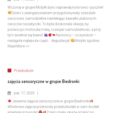
Wczoraj w grupie Motylki było naprawdę kolorowo i pysznie!
Dzieci z zaangażowaniem przygotowywały szaszłyki
owocowe, samodzielnie nawlekając kawałki ulubionych
owoców na patyczki. To była doskonała okazja, by
poćwiczyć motorykę małą, rozwijać samodzielność, a przy
tym świetnie się bawić!
Na końcu – oczywiście –
nastąpiła najlepsza część… degustacja!
Motylki zgodnie...
Read More >>
Przedszkole
zajęcia sensoryczne w grupie Biedronki
paź
17, 2025
Jesienne zajęcia sensoryczne w grupie Biedronki
Wtorkowe zajęcia przeniosły przedszkolaki w sam środek
jesiennej przygody!
Dzieci miały okazję przejść po