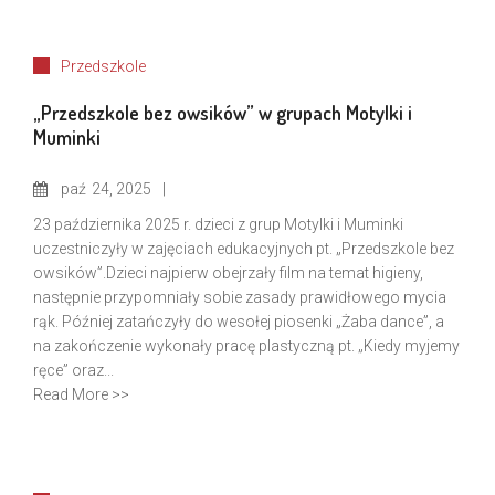
Przedszkole
„Przedszkole bez owsików” w grupach Motylki i
Muminki
paź
24, 2025
23 października 2025 r. dzieci z grup Motylki i Muminki
uczestniczyły w zajęciach edukacyjnych pt. „Przedszkole bez
owsików”.Dzieci najpierw obejrzały film na temat higieny,
następnie przypomniały sobie zasady prawidłowego mycia
rąk. Później zatańczyły do wesołej piosenki „Żaba dance”, a
na zakończenie wykonały pracę plastyczną pt. „Kiedy myjemy
ręce” oraz...
Read More >>