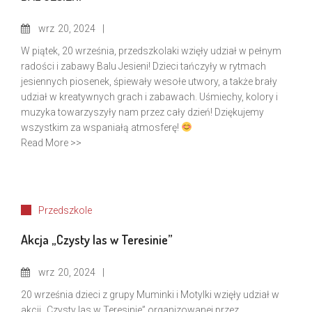
wrz
20, 2024
W piątek, 20 września, przedszkolaki wzięły udział w pełnym
radości i zabawy Balu Jesieni! Dzieci tańczyły w rytmach
jesiennych piosenek, śpiewały wesołe utwory, a także brały
udział w kreatywnych grach i zabawach. Uśmiechy, kolory i
muzyka towarzyszyły nam przez cały dzień! Dziękujemy
wszystkim za wspaniałą atmosferę!
Read More >>
Przedszkole
Akcja „Czysty las w Teresinie”
wrz
20, 2024
20 września dzieci z grupy Muminki i Motylki wzięły udział w
akcji „Czysty las w Teresinie” organizowanej przez