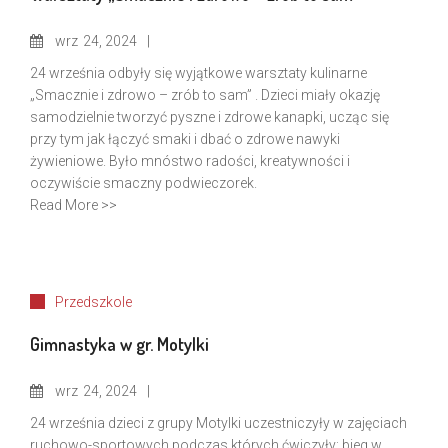
wrz
24, 2024
24 września odbyły się wyjątkowe warsztaty kulinarne
„Smacznie i zdrowo – zrób to sam” . Dzieci miały okazję
samodzielnie tworzyć pyszne i zdrowe kanapki, ucząc się
przy tym jak łączyć smaki i dbać o zdrowe nawyki
żywieniowe. Było mnóstwo radości, kreatywności i
oczywiście smaczny podwieczorek.
Read More >>
Przedszkole
Gimnastyka w gr. Motylki
wrz
24, 2024
24 września dzieci z grupy Motylki uczestniczyły w zajęciach
ruchowo-sportowych podczas których ćwiczyły: bieg w