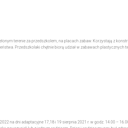
elonym terenie za przedszkolem, na placach zabaw. Korzystają z konstru
eństwa. Przedszkolaki chętnie biorą udział w zabawach plastycznych 
22 na dni adaptacyjne 17,18 i 19 sierpnia 2021 r. w godz. 14.00 – 16.0