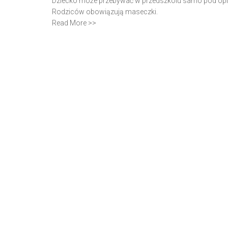
Dziecko może przebywać w przedszkolu samo pod opieką
Rodziców obowiązują maseczki.
Read More >>