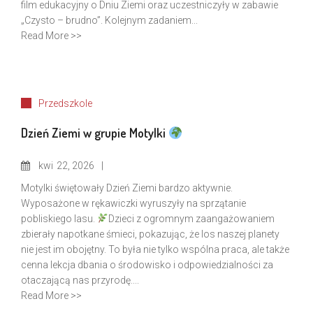
film edukacyjny o Dniu Ziemi oraz uczestniczyły w zabawie
„Czysto – brudno”. Kolejnym zadaniem...
Read More >>
Przedszkole
Dzień Ziemi w grupie Motylki
kwi
22, 2026
Motylki świętowały Dzień Ziemi bardzo aktywnie.
Wyposażone w rękawiczki wyruszyły na sprzątanie
pobliskiego lasu.
Dzieci z ogromnym zaangażowaniem
zbierały napotkane śmieci, pokazując, że los naszej planety
nie jest im obojętny. To była nie tylko wspólna praca, ale także
cenna lekcja dbania o środowisko i odpowiedzialności za
otaczającą nas przyrodę....
Read More >>