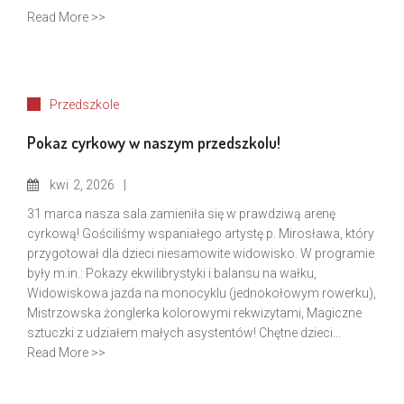
Read More >>
Przedszkole
Pokaz cyrkowy w naszym przedszkolu!
kwi
2, 2026
31 marca nasza sala zamieniła się w prawdziwą arenę
cyrkową! Gościliśmy wspaniałego artystę p. Mirosława, który
przygotował dla dzieci niesamowite widowisko. W programie
były m.in.: Pokazy ekwilibrystyki i balansu na wałku,
Widowiskowa jazda na monocyklu (jednokołowym rowerku),
Mistrzowska żonglerka kolorowymi rekwizytami, Magiczne
sztuczki z udziałem małych asystentów! Chętne dzieci...
Read More >>