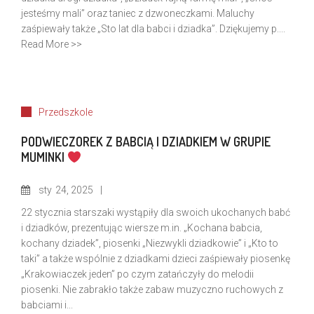
jesteśmy mali” oraz taniec z dzwoneczkami. Maluchy
zaśpiewały także „Sto lat dla babci i dziadka”. Dziękujemy p....
Read More >>
Przedszkole
PODWIECZOREK Z BABCIĄ I DZIADKIEM W GRUPIE
MUMINKI
sty
24, 2025
22 stycznia starszaki wystąpiły dla swoich ukochanych babć
i dziadków, prezentując wiersze m.in. „Kochana babcia,
kochany dziadek”, piosenki „Niezwykli dziadkowie” i „Kto to
taki” a także wspólnie z dziadkami dzieci zaśpiewały piosenkę
„Krakowiaczek jeden” po czym zatańczyły do melodii
piosenki. Nie zabrakło także zabaw muzyczno ruchowych z
babciami i...