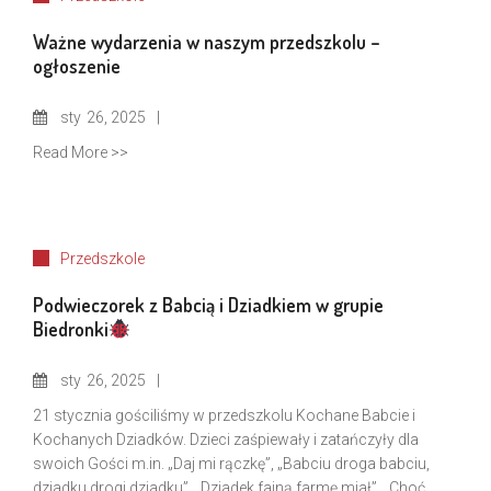
Ważne wydarzenia w naszym przedszkolu –
ogłoszenie
sty
26, 2025
Read More >>
Przedszkole
Podwieczorek z Babcią i Dziadkiem w grupie
Biedronki
sty
26, 2025
21 stycznia gościliśmy w przedszkolu Kochane Babcie i
Kochanych Dziadków. Dzieci zaśpiewały i zatańczyły dla
swoich Gości m.in. „Daj mi rączkę”, „Babciu droga babciu,
dziadku drogi dziadku”, „Dziadek fajną farmę miał”, „Choć