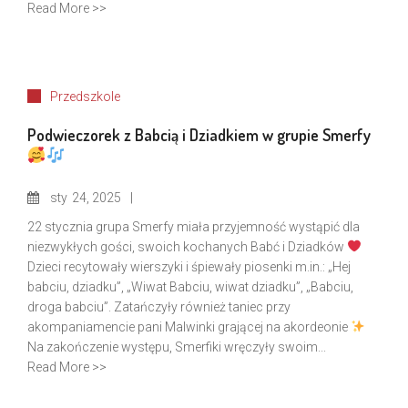
Read More >>
Przedszkole
Podwieczorek z Babcią i Dziadkiem w grupie Smerfy
sty
24, 2025
22 stycznia grupa Smerfy miała przyjemność wystąpić dla
niezwykłych gości, swoich kochanych Babć i Dziadków
Dzieci recytowały wierszyki i śpiewały piosenki m.in.: „Hej
babciu, dziadku”, „Wiwat Babciu, wiwat dziadku”, „Babciu,
droga babciu”. Zatańczyły również taniec przy
akompaniamencie pani Malwinki grającej na akordeonie
Na zakończenie występu, Smerfiki wręczyły swoim...
Read More >>