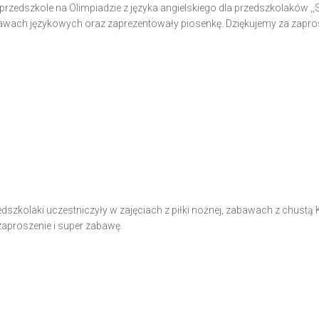
rzedszkole na Olimpiadzie z języka angielskiego dla przedszkolaków ,,
bawach językowych oraz zaprezentowały piosenkę. Dziękujemy za zapros
edszkolaki uczestniczyły w zajęciach z piłki nożnej, zabawach z chustą 
zaproszenie i super zabawę.