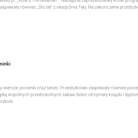
lsku pt. ,,How’s The Weather?”. Następnie zaprezentowały krótki prog
zaśpiewały również ,,Sto lat” z okazji Dnia Taty. Na zakończenie przedszk
minki
 wiersze, piosenki oraz taniec. Przedszkolaki zaśpiewały również pios
ątkę wspólnych przedszkolnych zabaw dzieci otrzymały książki i dyplo
szkole.