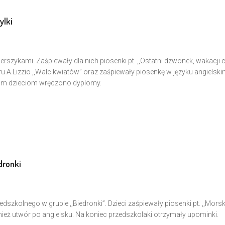
ylki
erszykami. Zaśpiewały dla nich piosenki pt. ,,Ostatni dzwonek, wakacji 
ru A.Lizzio ,,Walc kwiatów” oraz zaśpiewały piosenkę w języku angielsk
tkim dzieciom wręczono dyplomy.
dronki
szkolnego w grupie ,,Biedronki”. Dzieci zaśpiewały piosenki pt. ,,Morsk
ież utwór po angielsku. Na koniec przedszkolaki otrzymały upominki.