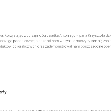
a. Korzystając z uprzejmości dziadka Antoniego – pana Krzysztofa dzi
dek naszego podopiecznego pokazał nam wszystkie maszyny tam się znajd
oduktów poligraficznych oraz zademonstrował nam poszczególne oper
erfy