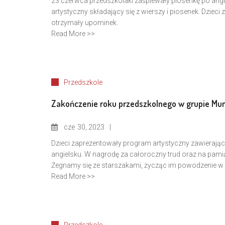
23 czerwca przedszkolaki zaśpiewały piosenkę po angie
artystyczny składający się z wierszy i piosenek. Dzieci 
otrzymały upominek.
Read More >>
Przedszkole
Zakończenie roku przedszkolnego w grupie Mu
cze
30, 2023
Dzieci zaprezentowały program artystyczny zawierający
angielsku. W nagrodę za całoroczny trud oraz na pami
Żegnamy się ze starszakami, życząc im powodzenie w 
Read More >>