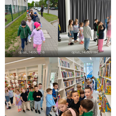
oplus_140509216
oplus_140509184