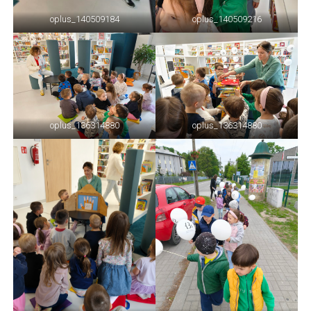
oplus_140509184
oplus_140509216
oplus_136314880
oplus_136314880