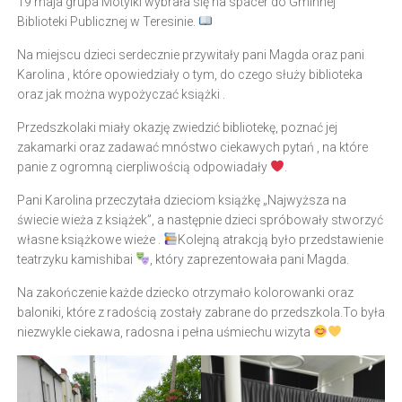
19 maja grupa Motylki wybrała się na spacer do Gminnej
Biblioteki Publicznej w Teresinie.
Na miejscu dzieci serdecznie przywitały pani Magda oraz pani
Karolina , które opowiedziały o tym, do czego służy biblioteka
oraz jak można wypożyczać książki .
Przedszkolaki miały okazję zwiedzić bibliotekę, poznać jej
zakamarki oraz zadawać mnóstwo ciekawych pytań , na które
panie z ogromną cierpliwością odpowiadały
.
Pani Karolina przeczytała dzieciom książkę „Najwyższa na
świecie wieża z książek”, a następnie dzieci spróbowały stworzyć
własne książkowe wieże .
Kolejną atrakcją było przedstawienie
teatrzyku kamishibai
, który zaprezentowała pani Magda.
Na zakończenie każde dziecko otrzymało kolorowanki oraz
baloniki, które z radością zostały zabrane do przedszkola.To była
niezwykle ciekawa, radosna i pełna uśmiechu wizyta