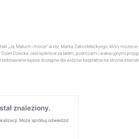
takl „Ja, Maluch i morze” w reż. Marka Zakosteleckyego, który możecie 
zień Dziecka. Jeśli tęsknicie za latem, podróżami i wakacyjnymi przy
zedstawienie będzie dostępne dla widzów bezpłatnie na stronie interne