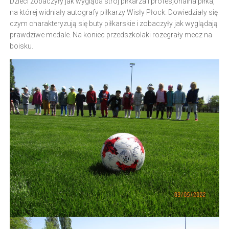
Dzieci zobaczyły jak wygląda strój piłkarza i profesjonalna piłka,
na której widniały autografy piłkarzy Wisły Płock. Dowiedziały się
czym charakteryzują się buty piłkarskie i zobaczyły jak wyglądają
prawdziwe medale. Na koniec przedszkolaki rozegrały mecz na
boisku.