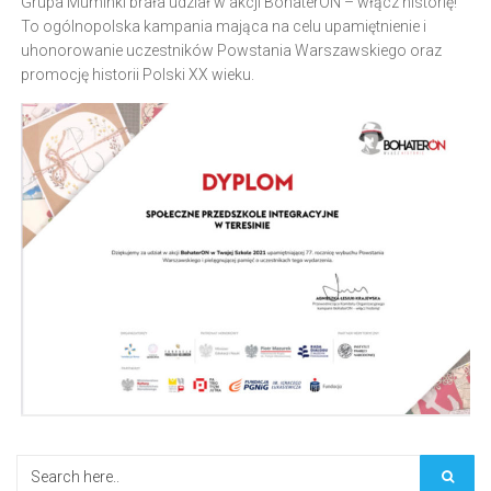
Grupa Muminki brała udział w akcji BohaterON – włącz historię!
To ogólnopolska kampania mająca na celu upamiętnienie i
uhonorowanie uczestników Powstania Warszawskiego oraz
promocję historii Polski XX wieku.