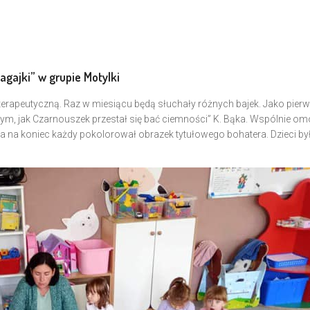
gajki” w grupie Motylki
 terapeutyczną. Raz w miesiącu będą słuchały różnych bajek. Jako pierw
 O tym, jak Czarnouszek przestał się bać ciemności” K. Bąka. Wspólnie o
a na koniec każdy pokolorował obrazek tytułowego bohatera. Dzieci by