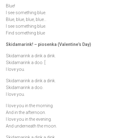
Blue!
I see something blue.
Blue, blue, blue, blue…
I see something blue.
Find something blue
Skidamarink! – piosenka (Valentine’s Day)
Skidamarink a dink a dink.
Skidamarink a doo. [
I love you.
Skidamarink a dink a dink.
Skidamarink a doo.
I love you.
I love you in the morning.
And in the afternoon.
I love you in the evening.
And underneath the moon.
Skidamarink a dink a dink.