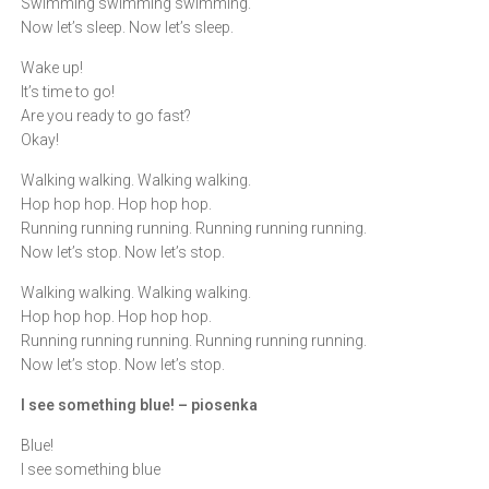
Swimming swimming swimming.
Now let’s sleep. Now let’s sleep.
Wake up!
It’s time to go!
Are you ready to go fast?
Okay!
Walking walking. Walking walking.
Hop hop hop. Hop hop hop.
Running running running. Running running running.
Now let’s stop. Now let’s stop.
Walking walking. Walking walking.
Hop hop hop. Hop hop hop.
Running running running. Running running running.
Now let’s stop. Now let’s stop.
I see something blue! – piosenka
Blue!
I see something blue