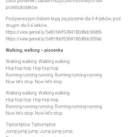
Zbiór piosenek i zabaw-muzyczno-ruchowych dla
przedszkolaków.
Pod pierwszym linkiem kryją się piosenki dla 3-4 latków, pod
drugim dla 5-6 latków.
https://view.genial.ly/5e81fd9f5384180d8dc968f6
https://view.genial.ly/5e81fbbf5384180d8dc93fa6
Walking, walking – piosenka
Walking walking. Walking walking.
Hop hop hop. Hop hop hop.
Running running running. Running running running.
Now let’s stop. Now let’s stop.
Walking walking. Walking walking.
Hop hop hop. Hop hop hop.
Running running running. Running running running.
Now let’s stop. Now let’s stop.
Tiptoe tiptoe. Tiptoe tiptoe.
Jump jump jump. Jump jump jump.