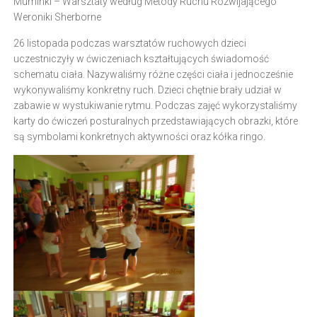
Muminki – Warsztaty według Metody Ruchu Rozwijającego
Weroniki Sherborne
26 listopada podczas warsztatów ruchowych dzieci
uczestniczyły w ćwiczeniach kształtujących świadomość
schematu ciała. Nazywaliśmy różne części ciała i jednocześnie
wykonywaliśmy konkretny ruch. Dzieci chętnie brały udział w
zabawie w wystukiwanie rytmu. Podczas zajęć wykorzystaliśmy
karty do ćwiczeń posturalnych przedstawiających obrazki, które
są symbolami konkretnych aktywności oraz kółka ringo.