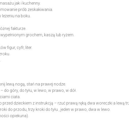
asażu jak i kuchenny.
jmowanie prób zeskakiwania.
w leżeniu na boku.
óżnej fakturze.
 wypełnionym grochem, kaszą lub ryżem.
figur, cyfr, liter.
roku.
.
nij lewą nogą, stań na prawej nodze.
– do góry, do tyłu, w lewo, w prawo, w dół.
ciami ciała.
zed dzieckiem z instrukcją – rzuć prawą ręką dwa woreczki a lewą trz
oki do przodu, trzy kroki do tyłu , jeden w prawo, dwa w lewo.
ności opiekuna).