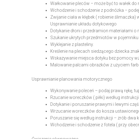
Wałkowanie pleców – może być to wałek do m
Wchodzenie i schodzenie z podnóżka – pode
Zwijanie ciała w kłębek ( robienie ślimaczka) 
Usprawnianie układu dotykowego
Dotykanie dłoni i przedramion materiałami o r
Szukanie ukrytych przedmiotów w pojemniku
Wyklejanie z plasteliny.
Kreślenie na plecach siedzącego dziecka znaków 
Wskazywanie miejsca dotyku bez pomocy wz
Malowanie palcami obrazków z użyciem farb
Usprawnianie planowania motorycznego
Wykonywanie poleceń – podaj prawą rękę, tup
Rzucanie woreczków ( piłki) według instrukcji 
Dotykanie i poruszanie prawymi i lewymi częś
Wrzucanie woreczków do kosza ustawionego pr
Poruszanie się według instrukcji – zrób dwa kr
Wchodzenie i schodzenie z fotela ( przy obec