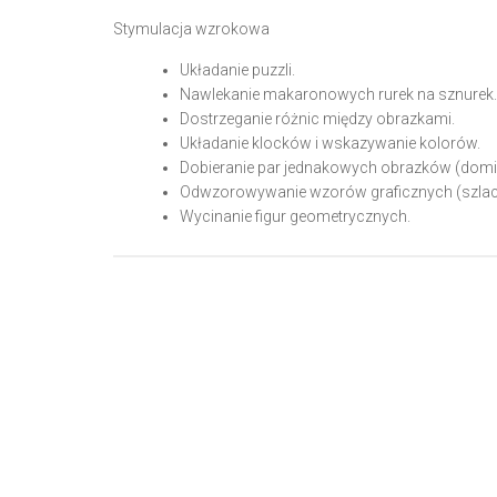
Stymulacja wzrokowa
Układanie puzzli.
Nawlekanie makaronowych rurek na sznurek.
Dostrzeganie różnic między obrazkami.
Układanie klocków i wskazywanie kolorów.
Dobieranie par jednakowych obrazków (domin
Odwzorowywanie wzorów graficznych (szla
Wycinanie figur geometrycznych.