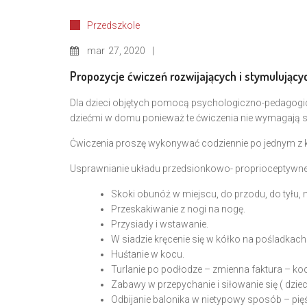
Przedszkole
mar
27, 2020
Propozycje ćwiczeń rozwijających i stymulując
Dla dzieci objętych pomocą psychologiczno-pedagogi
dziećmi w domu ponieważ te ćwiczenia nie wymagają s
Ćwiczenia proszę wykonywać codziennie po jednym z k
Usprawnianie układu przedsionkowo- proprioceptywn
Skoki obunóż w miejscu, do przodu, do tyłu, n
Przeskakiwanie z nogi na nogę.
Przysiady i wstawanie.
W siadzie kręcenie się w kółko na pośladkach
Huśtanie w kocu.
Turlanie po podłodze – zmienna faktura – koc
Zabawy w przepychanie i siłowanie się ( dziec
Odbijanie balonika w nietypowy sposób – pię