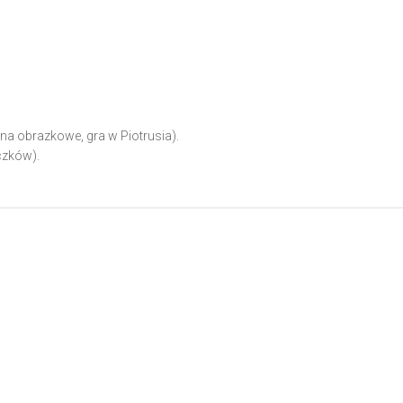
a obrazkowe, gra w Piotrusia).
czków).