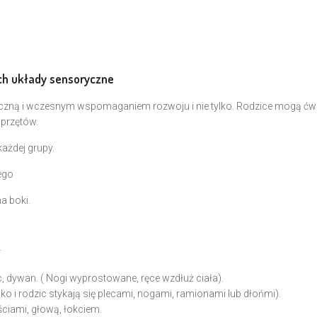
ych układy sensoryczne
czną i wczesnym wspomaganiem rozwoju i nie tylko. Rodzice mogą ćwi
przętów.
ażdej grupy.
ego
a boki.
.
, dywan. ( Nogi wyprostowane, ręce wzdłuż ciała).
ko i rodzic stykają się plecami, nogami, ramionami lub dłońmi).
ściami, głową, łokciem.