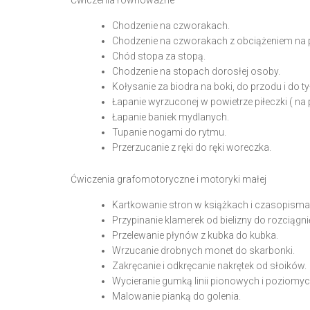
Ćwiczenia równoważne
Chodzenie na czworakach.
Chodzenie na czworakach z obciążeniem na p
Chód stopa za stopą.
Chodzenie na stopach dorosłej osoby.
Kołysanie za biodra na boki, do przodu i do ty
Łapanie wyrzuconej w powietrze piłeczki ( na
Łapanie baniek mydlanych.
Tupanie nogami do rytmu.
Przerzucanie z ręki do ręki woreczka.
Ćwiczenia grafomotoryczne i motoryki małej
Kartkowanie stron w książkach i czasopisma
Przypinanie klamerek od bielizny do rozciągn
Przelewanie płynów z kubka do kubka.
Wrzucanie drobnych monet do skarbonki.
Zakręcanie i odkręcanie nakrętek od słoików.
Wycieranie gumką linii pionowych i poziomyc
Malowanie pianką do golenia.