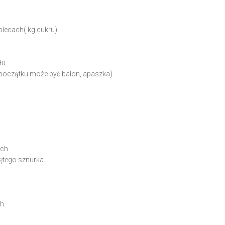
lecach( kg cukru)
łu.
 początku może być balon, apaszka).
ch.
iętego sznurka.
h.