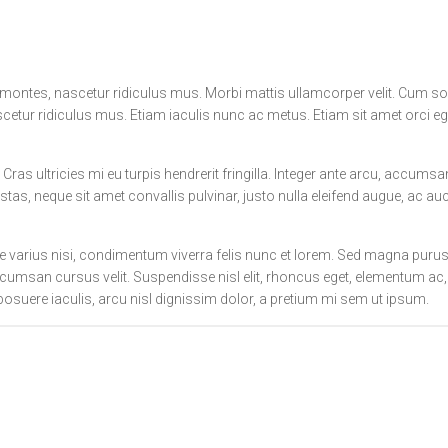
montes, nascetur ridiculus mus. Morbi mattis ullamcorper velit. Cum so
cetur ridiculus mus. Etiam iaculis nunc ac metus. Etiam sit amet orci eg
. Cras ultricies mi eu turpis hendrerit fringilla. Integer ante arcu, accumsa
tas, neque sit amet convallis pulvinar, justo nulla eleifend augue, ac auc
e varius nisi, condimentum viverra felis nunc et lorem. Sed magna purus
accumsan cursus velit. Suspendisse nisl elit, rhoncus eget, elementum ac,
posuere iaculis, arcu nisl dignissim dolor, a pretium mi sem ut ipsum.