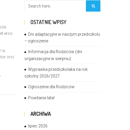
OSTATNIE WPISY
ciis
et eros
Dni adaptacyjne w naszym przedszkolu
– ogłoszenie
n a,
Informacja dla Rodziców (dni
tor orci
organizacyjne w sierpniu)
Wyprawka przedszkolaka na rok
,
szkolny 2026/2027
Ogłoszenie dla Rodziców
Powitanie lata!
ARCHIWA
lipiec 2026