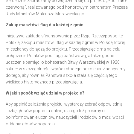
Serdecznie zapraszamy do włączenia się do projektu „Pod biało-
czerwoną”, realizowanego pod honorowym patronatem Prezesa
Rady Ministrów Mateusza Morawieckiego.
Zakup masztów i flag dla każdej z gmin
Inicjatywa zakłada sfinansowanie przez Rząd Rzeczypospolitej
Polskiej zakupu masztów i flag w każdej z gmin w Polsce, której
mieszkańcy dołączą do projektu. Przedsięwzięcie ma na celu
połączenie Polaków pod flagą państwową, a także godne
uczczenie pamięci o bohaterach Bitwy Warszawskiej w 1920
roku – w szczególności wśród młodego pokolenia. Zachęcamy
do tego, aby również Państwa szkoła stała się częścią tego
wielkiego historycznego przedsięwzięcia.
W jaki sposób wziąć udział w projekcie?
Aby spełnić założenia projektu, wystarczy zebrać odpowiednią
liczbę głosów poparcia online, dlatego też prosimy o
poinformowanie uczniów, nauczycieli i rodziców o możliwości
oddania głosów poparcia.