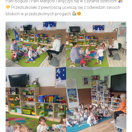
Pani Bogusi i Pani Małgosi i włączyli się w czytanie dzieciom
.Przedszkolaki z pewnością ucieszą się z odwiedzin swoich
bliskich w przedszkolnych progach
.