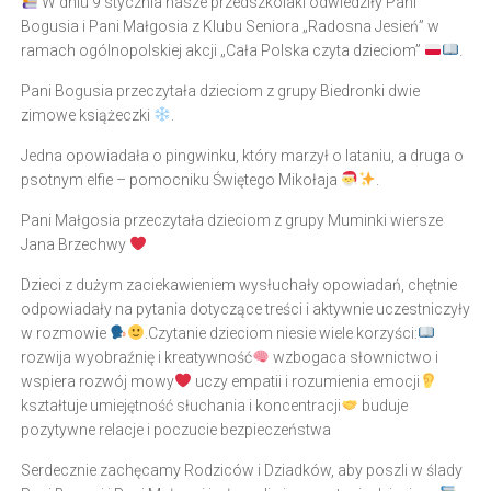
W dniu 9 stycznia nasze przedszkolaki odwiedziły Pani
Bogusia i Pani Małgosia z Klubu Seniora „Radosna Jesień” w
ramach ogólnopolskiej akcji „Cała Polska czyta dzieciom”
.
Pani Bogusia przeczytała dzieciom z grupy Biedronki dwie
zimowe książeczki
.
Jedna opowiadała o pingwinku, który marzył o lataniu, a druga o
psotnym elfie – pomocniku Świętego Mikołaja
.
Pani Małgosia przeczytała dzieciom z grupy Muminki wiersze
Jana Brzechwy
Dzieci z dużym zaciekawieniem wysłuchały opowiadań, chętnie
odpowiadały na pytania dotyczące treści i aktywnie uczestniczyły
w rozmowie
.Czytanie dzieciom niesie wiele korzyści:
rozwija wyobraźnię i kreatywność
wzbogaca słownictwo i
wspiera rozwój mowy
uczy empatii i rozumienia emocji
kształtuje umiejętność słuchania i koncentracji
buduje
pozytywne relacje i poczucie bezpieczeństwa
Serdecznie zachęcamy Rodziców i Dziadków, aby poszli w ślady