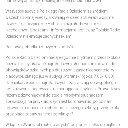
darmową aplikację mobilną, internet i odbiorniki DAB+.
Wszystkie audycje Polskiego Radia Dzieciom są źródłem
wszechstronnej wiedzy, rozwijają w dzieciach wrażliwość na
dźwięki i są bezpieczne – chronią najmłodszych przed
niechcianymi bodźcami i informacjami, ponieważ Polskie Radio
Dzieciom nie emituje żadnych reklam!
Radiowa pobudka i muzyczna podróż
Polskie Radio Dzieciom nadaje zgodnie z rytmem przedszkolaka i
ucznia tak, by ułatwiać najmłodszym słuchaczom powrót do
obowiązków szkolnych po dłuższym czasie nieobecności w
placówce, dlatego już w audycji „Poranek” (godz. 7.00-10.00)
dziennikarze budzą najmłodszych i zapraszają do wspólnego
poszukiwania odpowiedzi na nurtujące ich pytania. Prowadzący
razem z dzwoniącymi do studia młodymi słuchaczami
sprawdzają na przykład, czym jest koronawirus, po co nam
rękawiczki i maseczki ochronne, i dlaczego szkoły, przedszkola
oraz place zabaw są teraz zamknięte?
W kąciku „Warsztat małego artysty” od poniedziałku do piątku o