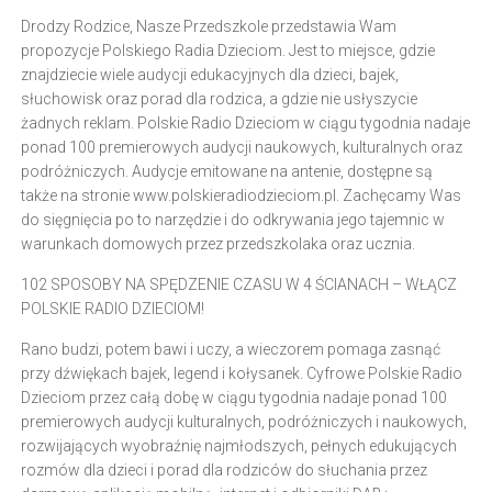
Drodzy Rodzice, Nasze Przedszkole przedstawia Wam
propozycje Polskiego Radia Dzieciom. Jest to miejsce, gdzie
znajdziecie wiele audycji edukacyjnych dla dzieci, bajek,
słuchowisk oraz porad dla rodzica, a gdzie nie usłyszycie
żadnych reklam. Polskie Radio Dzieciom w ciągu tygodnia nadaje
ponad 100 premierowych audycji naukowych, kulturalnych oraz
podróżniczych. Audycje emitowane na antenie, dostępne są
także na stronie www.polskieradiodzieciom.pl. Zachęcamy Was
do sięgnięcia po to narzędzie i do odkrywania jego tajemnic w
warunkach domowych przez przedszkolaka oraz ucznia.
102 SPOSOBY NA SPĘDZENIE CZASU W 4 ŚCIANACH – WŁĄCZ
POLSKIE RADIO DZIECIOM!
Rano budzi, potem bawi i uczy, a wieczorem pomaga zasnąć
przy dźwiękach bajek, legend i kołysanek. Cyfrowe Polskie Radio
Dzieciom przez całą dobę w ciągu tygodnia nadaje ponad 100
premierowych audycji kulturalnych, podróżniczych i naukowych,
rozwijających wyobraźnię najmłodszych, pełnych edukujących
rozmów dla dzieci i porad dla rodziców do słuchania przez