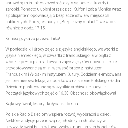
sprawdzą m.in. jak oszczędzać, czym są odsetki, koszty i
zarobki. Ponadto ulubieni przez dzieci Kulfon i żaba Monika wraz
z policjantem opowiadają o bezpieczeństwie w miejscach
publicznych. Początek audycji „Bezpieczny maluch”, we wtorki
również o godz. 17.15.
Koniec języka za przewodnika!
W poniedziałki i środy zajęcia z języka angielskiego, we wtorki z
języka niemieckiego, w czwartki z francuskiego, a w piątki z
włoskiego – to plan radiowych zajęć z języków obcych. Lekcje
przygotowywane są m.in. we współpracy z Instytutem
Francuskim i Włoskim Instytutem Kultury. Codziennie emitowana
jest premierowa lekcja, a dodatkowo na stronie Polskiego Radia
Dzieciom publikowane są wszystkie archiwalne audycje.
Początek językowych zajęć o 16.30. Obecność obowiązkowa!
Bajkowy świat, lektury i kołysanki do snu
Polskie Radio Dzieciom wspiera rozwój wyobraźni u dzieci.
Niektóre audycje przenoszą najmłodszych słuchaczy w
niezwykły świat bajek w towarzystwie popularnych bohaterów