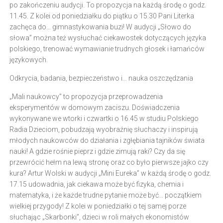
po zakończeniu audycji. To propozycja na każdą środę o godz.
11.45. Z kolei od poniedziałku do piątku o 15.30 Pani Literka
zachęca do… gimnastykowania buzi! W audycji „Słowo do
słowa” można też wysłuchać ciekawostek dotyczących języka
polskiego, trenować wymawianie trudnych głosek i łamańców
językowych.
Odkrycia, badania, bezpieczeństwo i… nauka oszczędzania
„Mali naukowcy” to propozycja przeprowadzenia
eksperymentów w domowym zaciszu. Doświadczenia
wykonywane we wtorki i czwartki o 16.45 w studiu Polskiego
Radia Dzieciom, pobudzają wyobraźnię słuchaczy i inspirują
młodych naukowców do działania i zgłębiania tajników świata
nauki! A gdzie rośnie pieprz i gdzie zimują raki? Czy da się
przewrócić hełm na lewą stronę oraz co było pierwsze jajko czy
kura? Artur Wolski w audycji „Mini Eureka” w każdą środę o godz.
17.15 udowadnia, jak ciekawa może być fizyka, chemia i
matematyka, i że każde trudne pytanie może być… początkiem
wielkiej przygody! Z kolei w poniedziałki o tej samej porze
słuchając „Skarbonki”, dzieci w roli małych ekonomistów