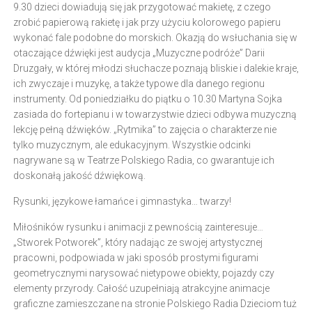
9.30 dzieci dowiadują się jak przygotować makietę, z czego
zrobić papierową rakietę i jak przy użyciu kolorowego papieru
wykonać fale podobne do morskich. Okazją do wsłuchania się w
otaczające dźwięki jest audycja „Muzyczne podróże” Darii
Druzgały, w której młodzi słuchacze poznają bliskie i dalekie kraje,
ich zwyczaje i muzykę, a także typowe dla danego regionu
instrumenty. Od poniedziałku do piątku o 10.30 Martyna Sojka
zasiada do fortepianu i w towarzystwie dzieci odbywa muzyczną
lekcję pełną dźwięków. „Rytmika” to zajęcia o charakterze nie
tylko muzycznym, ale edukacyjnym. Wszystkie odcinki
nagrywane są w Teatrze Polskiego Radia, co gwarantuje ich
doskonałą jakość dźwiękową.
Rysunki, językowe łamańce i gimnastyka… twarzy!
Miłośników rysunku i animacji z pewnością zainteresuje…
„Stworek Potworek”, który nadając ze swojej artystycznej
pracowni, podpowiada w jaki sposób prostymi figurami
geometrycznymi narysować nietypowe obiekty, pojazdy czy
elementy przyrody. Całość uzupełniają atrakcyjne animacje
graficzne zamieszczane na stronie Polskiego Radia Dzieciom tuż