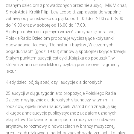
znanym dzieciom z prowadzonych przez nie audycji. Miś Michaś,
Smok Adaś, Królik Filip i Lew Leopold, zapraszają do wspólnej
zabawy od poniedziałku do piątku od 11.00 do 12.00 i od 18.00
do 19.00 oraz w sobotę od 16.00 do 17.00.
A gdy po całym dniu pełnym wrażeń zaczyna się pora snu,
Polskie Radio Dzieciom proponuje wyciszające kołysanki,
opowiadania i legendy. Tło historii i bajek w „Wieczornych
pogaduchach” (godz. 19.00) stanowią spokojne i kojące dźwięki.
Stałym punktem audycji jest cykl „Książka do poduszki”, w
którym znani i cenieni lektorzy czytają premierowe fragmenty
lektur.
Kiedy dzieci pójdą spać, czyli audycje dla dorosłych
25 audycji w ciągu tygodnia to propozycje Polskiego Radia
Dzieciom wyłącznie dla dorosłych słuchaczy, w tym m.in.
rodziców, opiekunów i nauczycieli. Wśród nich znajdują się
kilkugodzinne audycje publicystyczne z udziałem uznanych
ekspertów. Codzienne, nocne pasmo muzyczne z udziałem
artystów, to rozmowy o nowościach w branży muzycznej,
premierach płytowych i nadchodzących wydarzeniach. To także