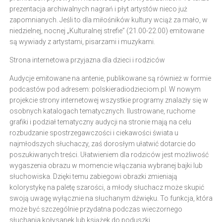
prezentacja archiwalnych nagrań i płyt artystów nieco już
zapomnianych. Jeśli to dla miłośników kultury wciąż za mało, w
niedzielnej, nocnej „Kulturalnej strefie” (21.00-22.00) emitowane
są wywiady z artystami, pisarzami i muzykami.
Strona internetowa przyjazna dla dzieci i rodziców
Audycje emitowane na antenie, publikowane są również w formie
podcastów pod adresem: polskieradiodzieciom.pl. W nowym
projekcie strony internetowej wszystkie programy znalazły się w
osobnych katalogach tematycznych. Ilustrowane, ruchome
grafiki i podział tematyczny audycji na stronie mają na celu
rozbudzanie spostrzegawczości i ciekawości świata u
najmłodszych słuchaczy, zaś dorosłym ułatwić dotarcie do
poszukiwanych treści. Ułatwieniem dla rodziców jest możliwość
wygaszenia obrazu w momencie włączania wybranej bajki lub
słuchowiska. Dzięki temu zabiegowi obrazki zmieniają
kolorystykę na paletę szarości, a młody słuchacz może skupić
swoją uwagę wyłącznie na słuchanym dźwięku. To funkcja, która
może być szczególnie przydatna podczas wieczornego
słuchania kołysanek lub książek do poduszki.