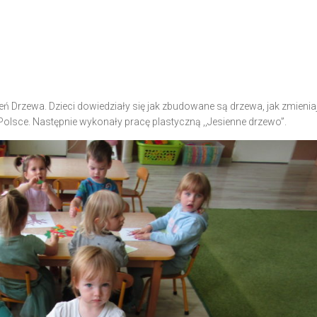
ń Drzewa. Dzieci dowiedziały się jak zbudowane są drzewa, jak zmieniaj
Polsce. Następnie wykonały pracę plastyczną ,,Jesienne drzewo”.