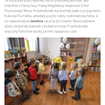
24 listopada dzieci wybrały się do pobliskiej biblioteki, aby
wspólnie z Panią Ewą i Panią Magdaleną świętować Dzień
Pluszowego Misia. Przedszkolaki wysłuchały bajki o przygodach
Kubusia Puchatka, układały puzzle, robiły czekoladową farbę, a
co najważniejsze
świetnie
się przy tym bawiły. Na pożegnanie
dzieci otrzymały baloniki z kształcie misia. Przedszkolaki
wręczyły Pani Ewie laurkę za miło spędzony czas.