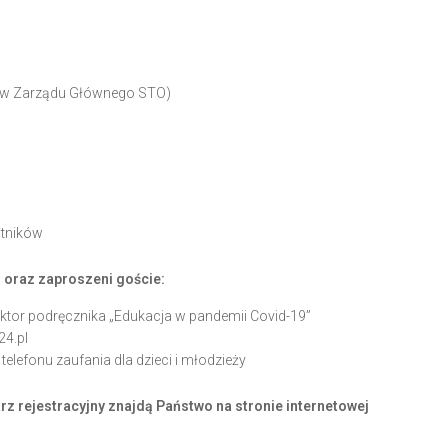
ków Zarządu Głównego STO)
stników
 oraz zaproszeni goście:
tor podręcznika „Edukacja w pandemii Covid-19”
24.pl
telefonu zaufania dla dzieci i młodzieży
z rejestracyjny znajdą Państwo na stronie internetowej