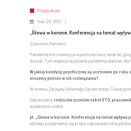
Przedszkole
mar
24, 2021
„Głowa w koronie. Konferencja na temat wpływu
Szanowni Państwo,
Pandemia koronawirusa wywróciła nasz świat do góry n
dorośli. Tym większe wyzwanie pandemia stanowi dla 
W jakiej kondycji psychicznej są uczniowie po roku
możemy pomóc w ich rozwiązaniu?
W imieniu Zarządu Głównego Społecznego Towarzys
zapraszamy
rodziców uczniów szkół STO, pracowni
wydarzeniu online
pt. „Głowa w koronie. Konferencja na temat wpływu 
którego podejmiemy się próby odpowiedzi na te pytania