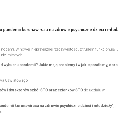
 pandemii koronawirusa na zdrowie psychiczne dzieci i młod
ogami. W nowej, nieprzyjaznej rzeczywistości, z trudem funkcjonują l
ludzi młodych.
 od wybuchu pandemii?
Jakie mają problemy i w jaki sposób my, doroś
twa Oświatowego
ków i dyrektorów szkół
STO oraz członków STO
do udziału w
pandemii koronawirusa na zdrowie psychiczne dzieci i młodzieży”,
p
.