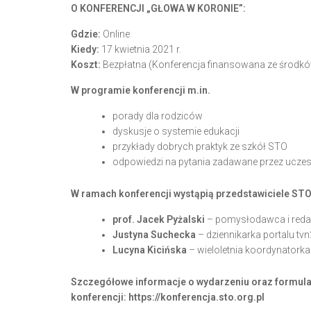
O KONFERENCJI „GŁOWA W KORONIE”:
Gdzie:
Online
Kiedy:
17 kwietnia 2021 r.
Koszt:
Bezpłatna (Konferencja finansowana ze środ
W programie konferencji m.in.
porady dla rodziców
dyskusje o systemie edukacji
przykłady dobrych praktyk ze szkół STO
odpowiedzi na pytania zadawane przez ucze
W ramach konferencji wystąpią przedstawiciele STO
prof. Jacek Pyżalski
– pomysłodawca i redak
Justyna Suchecka
– dziennikarka portalu tvn
Lucyna Kicińska
– wieloletnia koordynatorka 
Szczegółowe informacje o wydarzeniu oraz formular
konferencji:
https://konferencja.sto.org.pl