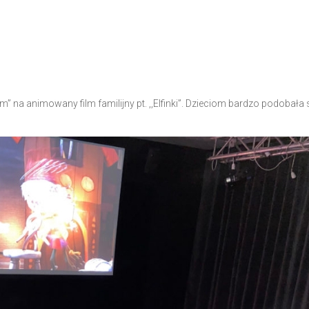
” na animowany film familijny pt. ,,Elfinki”. Dzieciom bardzo podobała 