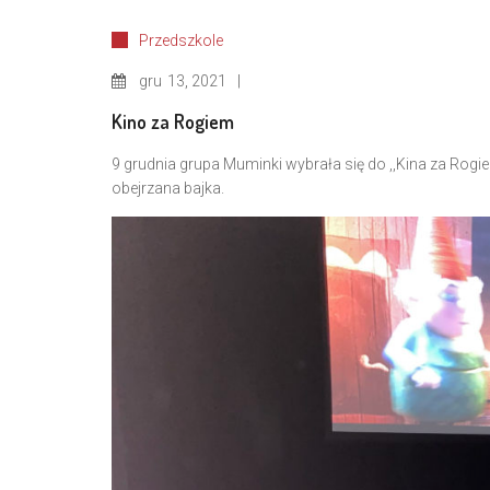
Przedszkole
gru
13, 2021
Kino za Rogiem
9 grudnia grupa Muminki wybrała się do ,,Kina za Rogiem
obejrzana bajka.