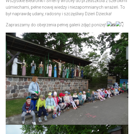
Wszystkie Biedronki i Smerfy wróciły do przedszkola z szerokimi
uśmiechami, pełne nowej wiedzy i niezapomnianych wrażeń. To
był naprawdę udany, radosny i szczęśliwy Dzień Dziecka!
Zapraszamy do obejrzenia pełnej galerii zdjęć poniżej!