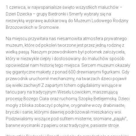
1 czerwca, w najwspanialsze święto wszystkich maluchów –
Dzień Dziecka – grupy Biedronki i Smerfy wybrały się na
niezwykłą wyprawę autokarową do Muzeum Ludowego Rodziny
Brzozowskich w Sromowie.
Na miejscu przywitała nas niesamowita atmosfera prywatnego
muzeum, które od pokoleń tworzone jest przez jedną rodzinę z
wielką pasją. Naszym przewodnikiem był potomek założyciela,
który w niezwykle ciepły i dostosowany do maluchów sposób
opowiedział nam historię tego miejsca. Sercem muzeum okazały
się gigantyczne makiety z ponad 600 drewnianymi figurkami. Gdy
przewodnik uruchomił mechanizmy, na twarzach dzieci pojawił
się wielki zachwyt! Z zapartym tchem oglądaliśmy wirujące w
tańcu pary na tradycyjnym Weselu Łowickim, maszerującą
procesję Bożego Ciała oraz ruchomą Szopkę Betlejemską. Dzieci
mogły z bliska zobaczyć potężne, oryginalne wozy drabiniaste,
bryczki i sanie, którymi dawniej podróżowali mieszkańcy wsi.
Podziwialiśmy wiszące pod sufitem misterne, słomiane „pająki”,
barwne wycinanki z papieru oraz tradycyjne, pasiaste stroje.