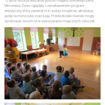
12 lipca nasze przedszkole gościło magika cyrkowego pana
Mirosława. Dzieci oglądały z zaciekawieniem program
artystyczny, który zawierał m.in. pokaz żonglerski, akrobacje,
jazdę na monocyklu oraz iluzję. Przedszkolaki również mogły
spróbować swoich sił w wykonywaniu magicznych sztuczek.