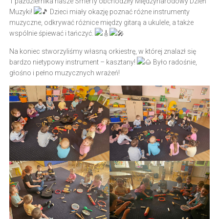
1 października nasze Smerfy obchodziły Międzynarodowy Dzień
Muzyki!
Dzieci miały okazję poznać różne instrumenty
muzyczne, odkrywać różnice między gitarą a ukulele, a także
wspólnie śpiewać i tańczyć.
Na koniec stworzyliśmy własną orkiestrę, w której znalazł się
bardzo nietypowy instrument – kasztany!
Było radośnie,
głośno i pełno muzycznych wrażeń!