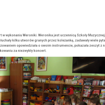
ert w wykonaniu Weroniki. Weronika jest uczennicą Szkoły Muzycznej
ysłuchały kilku utworów granych przez koleżankę, zadawały wiele pyt
ażowaniem opowiedziała o swoim instrumencie, pokazała zeszyt z n
owaniu za niezwykły koncert.