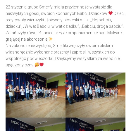
22 stycznia grupa Smerfy miała przyjemność wystąpić dla
niezwykłych gości, swoich kochanych Babć i Dziadków
Dzieci
recytowały wierszyki i śpiewały piosenki m.in.: „Hej babciu,
dziadku”, „Wiwat Babciu, wiwat dziadku”, „Babciu, droga babciu”.
Zatańczyły również taniec przy akompaniamencie pani Malwinki
grającej na akordeonie
Na zakończenie występu, Smerfiki wręczyły swoim bliskim
własnoręcznie wykonane prezenty i zaprosili wszystkich do
wspólnego podwieczorku. Dziękujemy wszystkim za wspólnie
spędzony czas