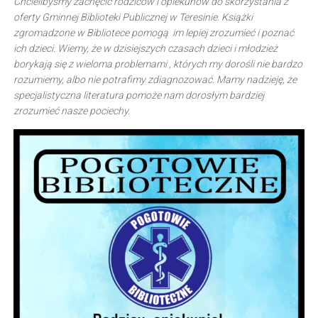
Chcielibyśmy zachęcić rodziców i opiekunów do skorzystania z
oferty Gminnej Biblioteki Publicznej w Teresinie. Książki
zgromadzone w Bibliotece pomogą im lepiej zrozumieć i poznać
ich dzieci. Wiemy, że w dzisiejszych czasach dzieci i młodzież
borykają się z wieloma
problemami , których my dorośli nie bardzo
rozumiemy, albo nie
potrafimy zdiagnozować. Mamy nadzieję, że
specjalistyczna
literatura pomoże nam dorosłym bardziej
zrozumieć nasze pociechy.