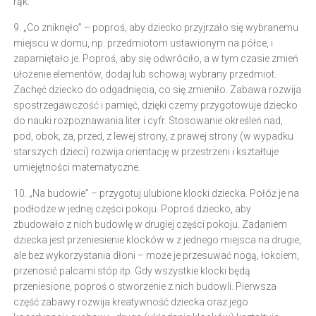
rąk.
9. „Co zniknęło” – poproś, aby dziecko przyjrzało się wybranemu
miejscu w domu, np. przedmiotom ustawionym na półce, i
zapamiętało je. Poproś, aby się odwróciło, a w tym czasie zmień
ułożenie elementów, dodaj lub schowaj wybrany przedmiot.
Zachęć dziecko do odgadnięcia, co się zmieniło. Zabawa rozwija
spostrzegawczość i pamięć, dzięki czemy przygotowuje dziecko
do nauki rozpoznawania liter i cyfr. Stosowanie określeń nad,
pod, obok, za, przed, z lewej strony, z prawej strony (w wypadku
starszych dzieci) rozwija orientację w przestrzeni i kształtuje
umiejętności matematyczne.
10. „Na budowie” – przygotuj ulubione klocki dziecka. Połóż je na
podłodze w jednej części pokoju. Poproś dziecko, aby
zbudowało z nich budowlę w drugiej części pokoju. Zadaniem
dziecka jest przeniesienie klocków w z jednego miejsca na drugie,
ale bez wykorzystania dłoni – może je przesuwać nogą, łokciem,
przenosić palcami stóp itp. Gdy wszystkie klocki będą
przeniesione, poproś o stworzenie z nich budowli. Pierwsza
część zabawy rozwija kreatywność dziecka oraz jego