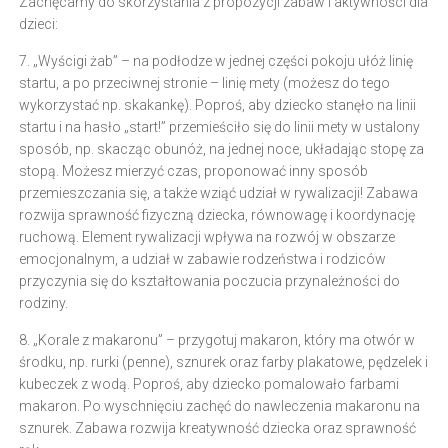
Zachęcamy do skorzystania z propozycji zabaw i aktywności dla
dzieci:
7. „Wyścigi żab” – na podłodze w jednej części pokoju ułóż linię
startu, a po przeciwnej stronie – linię mety (możesz do tego
wykorzystać np. skakankę). Poproś, aby dziecko stanęło na linii
startu i na hasło „start!” przemieściło się do linii mety w ustalony
sposób, np. skacząc obunóż, na jednej noce, układając stopę za
stopą. Możesz mierzyć czas, proponować inny sposób
przemieszczania się, a także wziąć udział w rywalizacji! Zabawa
rozwija sprawność fizyczną dziecka, równowagę i koordynację
ruchową. Element rywalizacji wpływa na rozwój w obszarze
emocjonalnym, a udział w zabawie rodzeństwa i rodziców
przyczynia się do kształtowania poczucia przynależności do
rodziny.
8. „Korale z makaronu” – przygotuj makaron, który ma otwór w
środku, np. rurki (penne), sznurek oraz farby plakatowe, pędzelek i
kubeczek z wodą. Poproś, aby dziecko pomalowało farbami
makaron. Po wyschnięciu zachęć do nawleczenia makaronu na
sznurek. Zabawa rozwija kreatywność dziecka oraz sprawność