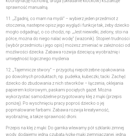
koordynację ruchową, druga (układanie klocków) kształtuje
sprawność manualną.
11. „Zgadnij, co mam na myśli” – wybierz jeden przedmiot z
otoczenia, nastepne opisz jego wygląd i funkcje tak, żeby dziecko
mogło odgadnąć, o co chodzi, np. „Jest niewielki, zielony, stoi na
półce, można do niego nalać wodę” (wazonik). Stopień trudności
(wybór przedmiotu i jego opis) możesz zmieniać w zależności od
możliwości dziecka. Zabawa rozwija dziecięcą wyobraźnię i
umiejętność logicznego myślenia
12. „Tajemnicze stwory” – przygotuj niepotrzebne opakowania
po dowolnych produktach, np. pudełka, kubeczki, tacki. Zachęć
dziecko do zbudowania z nich stworków – łączenia, oklejania
papierem kolorowym, paskami pociętych gazet. Można
wykorzystać samodzielnie przygotowany klej z mąki (przepis
poniżej). Po wyschnięciu pracy poproś dziecko o jej
popmalowanie farbami. Zabawa rozwija kreatywność,
wyobraźnię, a także sprawność dłoni.
Przepis na klej z mąki: Do garnka wlewamy pół szklanki zimnej
wody, dodajemy jedną czubatą łyżkę mąki ziemniaczanej, jedną