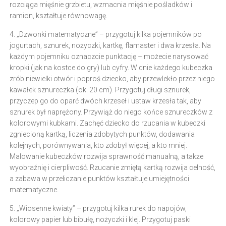
rozciąga mięśnie grzbietu, wzmacnia mięśnie pośladków i
ramion, kształtuje równowagę.
4. „Dzwonki matematyczne” – przygotuj kilka pojemników po
jogurtach, sznurek, nożyczki, kartkę, flamaster i dwa krzesła. Na
każdym pojemniku oznaczcie punktację – możecie narysować
kropki (jak na kostce do gry) lub cyfry. W dnie każdego kubeczka
zrób niewielki otwór i poproś dziecko, aby przewlekło przez niego
kawałek sznureczka (ok. 20 cm). Przygotuj długi sznurek,
przyczep go do oparć dwóch krzeseł i ustaw krzesła tak, aby
sznurek był naprężony. Przywiąż do niego końce sznureczków z
kolorowymi kubkami. Zachęć dziecko do rzucania w kubeczki
zgniecioną kartką, liczenia zdobytych punktów, dodawania
kolejnych, porównywania, kto zdobył więcej, a kto mniej.
Malowanie kubeczków rozwija sprawność manualną, a także
wyobraźnię i cierpliwość. Rzucanie zmiętą kartką rozwija celność,
a zabawa w przeliczanie punktów kształtuje umiejętności
matematyczne.
5. „Wiosenne kwiaty” – przygotuj kilka rurek do napojów,
kolorowy papier lub bibułę, nożyczki i klej. Przygotuj paski