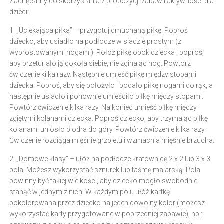
Zachęcamy do skorzystania z propozycji zabaw i aktywności dla
dzieci:
1. „Uciekająca piłka” – przygotuj dmuchaną piłkę. Poproś
dziecko, aby usiadło na podłodze w siadzie prostym (z
wyprostowanymi nogami). Połóż piłkę obok dziecka i poproś,
aby przeturlało ją dokoła siebie, nie zginając nóg. Powtórz
ćwiczenie kilka razy. Następnie umieść piłkę między stopami
dziecka. Poproś, aby się położyło i podało piłkę nogami do rąk, a
następnie usiadło i ponownie umieściło piłkę między stopami.
Powtórz ćwiczenie kilka razy. Na koniec umieść piłkę między
zgiętymi kolanami dziecka. Poproś dziecko, aby trzymając piłkę
kolanami uniosło biodra do góry. Powtórz ćwiczenie kilka razy.
Ćwiczenie rozciąga mięśnie grzbietu i wzmacnia mięśnie brzucha.
2. „Domowe klasy” – ułóż na podłodze kratownicę 2 x 2 lub 3 x 3
pola. Możesz wykorzystać sznurek lub taśmę malarską. Pola
powinny być takiej wielkości, aby dziecko mogło swobodnie
stanąć w jednym z nich. W każdym polu ułóż kartkę
pokolorowana przez dziecko na jeden dowolny kolor (możesz
wykorzystać karty przygotowane w poprzedniej zabawie), np.: