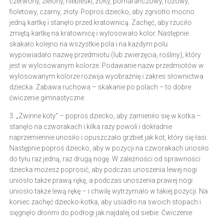
czerwony, zielony, niebieski, żółty, pomarańczowy, różowy,
fioletowy, czarny, złoty. Poproś dziecko, aby zgniotło mocno
jedną kartkę i stanęło przed kratownicą. Zachęć, aby rzuciło
zmiętą kartkę na kratownicę i wylosowało kolor. Następnie
skakało kolejno na wszystkie pola i na każdym polu
wypowiadało nazwę przedmiotu (lub zwierzęcia, rośliny), który
jest w wylosowanym kolorze. Podawanie nazw przedmiotów w
wylosowanym kolorze rozwija wyobraźnię i zakres słownictwa
dziecka. Zabawa ruchowa – skakanie po polach – to dobre
ćwiczenie gimnastyczne.
3. „Zwinne koty” – poproś dziecko, aby zamieniło się w kotka –
stanęło na czworakach i kilka razy powoli i dokładnie
naprzemiennie unosiło i opuszczało grzbiet jak kot, który się łasi.
Następnie poproś dziecko, aby w pozycji na czworakach unosiło
do tyłu raz jedną, raz drugą nogę. W zależności od sprawności
dziecka możesz poprosić, aby podczas unoszenia lewej nogi
uniosło także prawą rękę, a podczas unoszenia prawej nogi
uniosło także lewą rękę – i chwilę wytrzymało w takiej pozycji. Na
koniec zachęć dziecko-kotka, aby usiadło na swoich stopach i
sięgnęło dłońmi do podłogi jak najdalej od siebie. Ćwiczenie