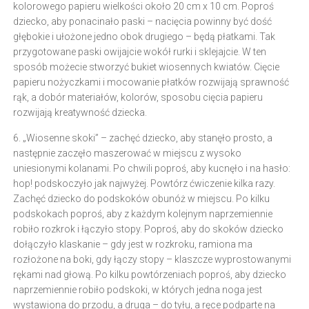
kolorowego papieru wielkości około 20 cm x 10 cm. Poproś
dziecko, aby ponacinało paski – nacięcia powinny być dość
głębokie i ułożone jedno obok drugiego – będą płatkami. Tak
przygotowane paski owijajcie wokół rurki i sklejajcie. W ten
sposób możecie stworzyć bukiet wiosennych kwiatów. Cięcie
papieru nożyczkami i mocowanie płatków rozwijają sprawność
rąk, a dobór materiałów, kolorów, sposobu cięcia papieru
rozwijają kreatywność dziecka.
6. „Wiosenne skoki” – zachęć dziecko, aby stanęło prosto, a
następnie zaczęło maszerować w miejscu z wysoko
uniesionymi kolanami. Po chwili poproś, aby kucnęło i na hasło:
hop! podskoczyło jak najwyżej. Powtórz ćwiczenie kilka razy.
Zachęć dziecko do podskoków obunóż w miejscu. Po kilku
podskokach poproś, aby z każdym kolejnym naprzemiennie
robiło rozkrok i łączyło stopy. Poproś, aby do skoków dziecko
dołączyło klaskanie – gdy jest w rozkroku, ramiona ma
rozłożone na boki, gdy łączy stopy – klaszcze wyprostowanymi
rękami nad głową. Po kilku powtórzeniach poproś, aby dziecko
naprzemiennie robiło podskoki, w których jedna noga jest
wystawiona do przodu, a druga – do tyłu, a ręce podparte na