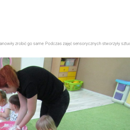
stanowiły zrobić go same. Podczas zajęć sensorycznych stworzyły sztu