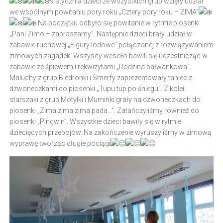
9 stycznia dzieci ze wszystkich grup wzięły udział
we wspólnym powitaniu pory roku „Cztery pory roku – ZIMA”
Na początku odbyło się powitanie w rytmie piosenki
„Pani Zimo – zapraszamy”. Następnie dzieci brały udział w
zabawie ruchowej „Figury lodowe” połączonej z rozwiązywaniem
zimowych zagadek. Wszyscy wesoło bawili się uczestnicząc w
zabawie ze śpiewem i rekwizytami „Rodzina bałwankowa”.
Maluchy z grup Biedronki i Smerfy zaprezentowały taniec z
dzwoneczkami do piosenki „Tupu tup po śniegu”. Z kolei
starszaki z grup Motylki i Muminki grały na dzwoneczkach do
piosenki „Zima zima zima pada…”. Zatańczyliśmy również do
piosenki „Pingwin”. Wszystkie dzieci bawiły się w rytmie
dziecięcych przebojów. Na zakończenie wyruszyliśmy w zimową
wyprawę tworząc długie pociągi