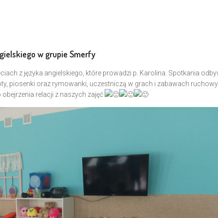
gielskiego w grupie Smerfy
ciach z języka angielskiego, które prowadzi p. Karolina. Spotkania odby
wroty, piosenki oraz rymowanki, uczestniczą w grach i zabawach ruchow
bejrzenia relacji z naszych zajęć