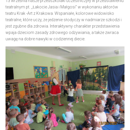
13 września nasze przedszkolaki uczestniczyły w przedstawieniu
teatralnym pt. ,,Łakocie Jasia i Małgosi” w wykonaniu aktorów
teatru Krak -Art z Krakowa. Wspaniałe, kolorowe widowisko
teatralne, które uczy, że jedzenie słodyczy w nadmiarze szkodzi i
jest zgubne dla zdrowia. Interaktywny charakter przedstawienia
wpaja dzieciom zasady zdrowego odżywiania, a także zwraca
uwagę na dobre nawyki w codziennej diecie.