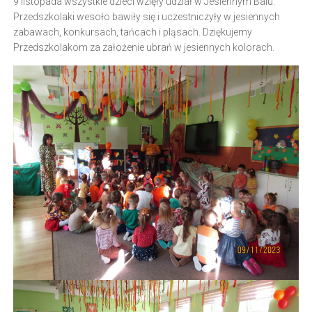
9 listopada wszystkie dzieci wzięły udział w Jesiennym Balu.
Przedszkolaki wesoło bawiły się i uczestniczyły w jesiennych
zabawach, konkursach, tańcach i pląsach. Dziękujemy
Przedszkolakom za założenie ubrań w jesiennych kolorach.