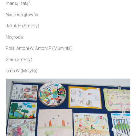
mamą i tatą”.
Nagroda główna:
Jakub H (Smerfy)
Nagroda:
Pola, Antoni W, Antoni P (Muminki)
Staś (Smerfy)
Lena W (Motylki)