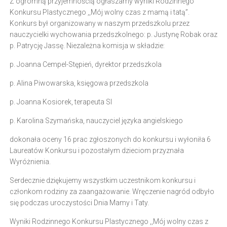
Z ogromną przyjemnością ogłaszamy wyniki Rodzinnego
Konkursu Plastycznego ,,Mój wolny czas z mamą i tatą”.
Konkurs był organizowany w naszym przedszkolu przez
nauczycielki wychowania przedszkolnego: p. Justynę Robak oraz
p. Patrycję Jassę. Niezależna komisja w składzie:
p. Joanna Cempel-Stępień, dyrektor przedszkola
p. Alina Piwowarska, księgowa przedszkola
p. Joanna Kosiorek, terapeuta SI
p.
Karolina Szymańska, nauczyciel języka angielskiego
dokonała oceny 16 prac zgłoszonych do konkursu i wyłoniła 6
Laureatów Konkursu i pozostałym dzieciom przyznała
Wyróżnienia.
Serdecznie dziękujemy wszystkim uczestnikom konkursu i
członkom rodziny za zaangażowanie. Wręczenie nagród odbyło
się podczas uroczystości Dnia Mamy i Taty.
Wyniki Rodzinnego Konkursu Plastycznego ,,Mój wolny czas z