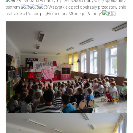
28 listopada w naszym przedszkolu odbyło się spotkanie z
teatrem
Wszystkie dzieci obejrzały przedstawienie
teatralne o Polsce pt. „Elementarz Młodego Patrioty”